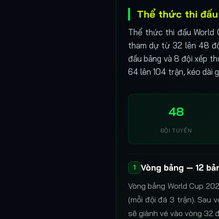
Thể thức thi đấu
Thể thức thi đấu World 
tham dự từ 32 lên 48 đội
đầu bảng và 8 đội xếp th
64 lên 104 trận, kéo dài 
48
ĐỘI TUYỂN
Vòng bảng — 12 bản
1
Vòng bảng World Cup 2026
(mỗi đội đá 3 trận). Sau 
sẽ giành vé vào vòng 32 đ