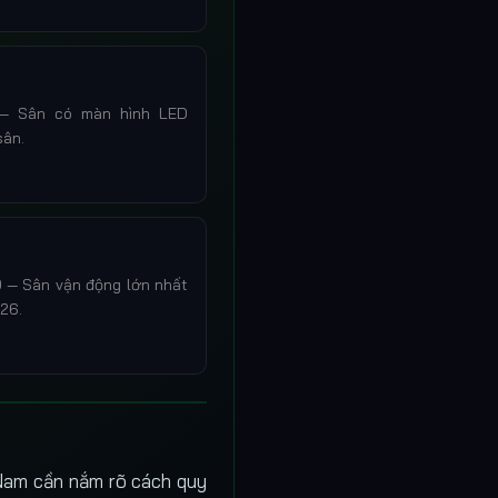
+4
+3.5
 — Sân có màn hình LED
+1.5
sân.
+2.5
+0.5
0
 — Sân vận động lớn nhất
26.
 tiêu tăng tính toàn cầu
t hành tinh. Điều này đặc
âm mộ bóng đá nhưng suất
 Nam cần nắm rõ cách quy
 cãi vì có thể làm loãng