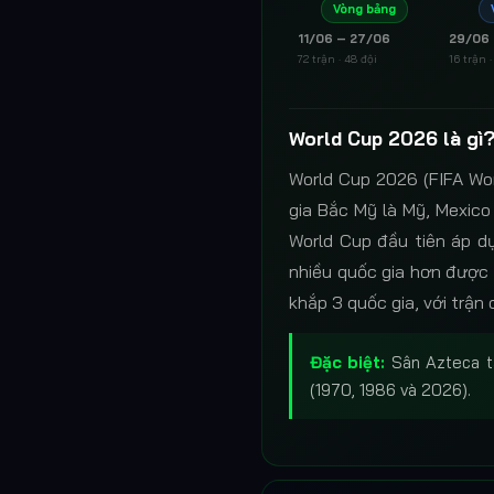
Vòng bảng
11/06 – 27/06
29/06 
72 trận · 48 đội
16 trận ·
World Cup 2026 là gì
World Cup 2026 (FIFA Wor
gia Bắc Mỹ là Mỹ, Mexico
World Cup đầu tiên áp dụ
nhiều quốc gia hơn được g
khắp 3 quốc gia, với trận
Đặc biệt:
Sân Azteca tạ
(1970, 1986 và 2026).