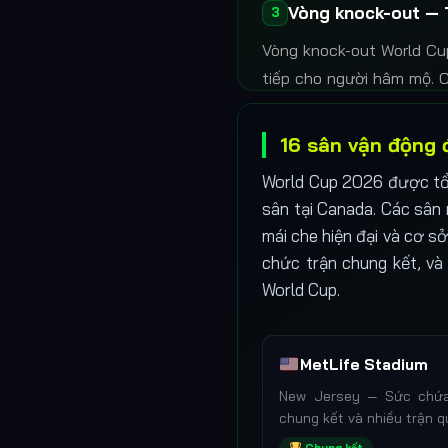
Vòng knock-out — 
3
Vòng knock-out World Cup
tiếp cho người hâm mộ. C
nếu vẫn hòa sẽ phân định 
nhiều nhất trong lịch sử gi
16 sân vận động 
World Cup 2026 được tổ c
Suất tham dự Wo
sân tại Canada. Các sân
mái che hiện đại và cơ s
FIFA phân bổ lại số suấ
chức trận chung kết, và
tăng cơ hội cho các châ
World Cup.
đội, tiếp theo là châu P
tham dự World Cup, mở ra
MetLife Stadium
LIÊN ĐOÀN
K
New Jersey — Sức chứa
chung kết và nhiều trận q
UEFA
C
Chung kết