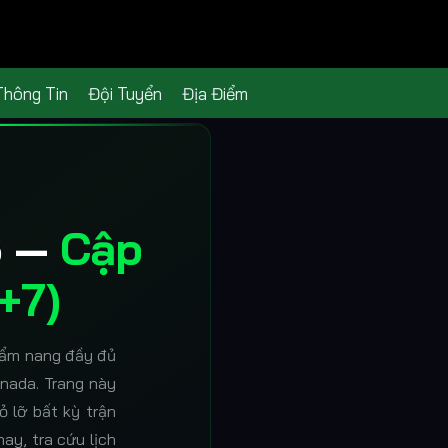
Thông Tin
Đội Tuyển
Địa Điểm
6 —
Cập
+7)
 cẩm nang đầy đủ
anada. Trang này
ỏ lỡ bất kỳ trận
ay, tra cứu lịch