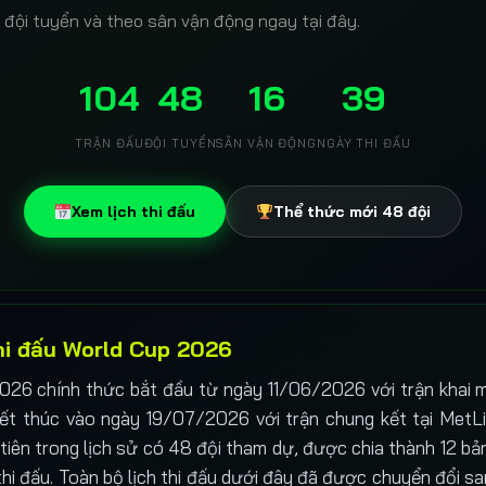
 đội tuyển và theo sân vận động ngay tại đây.
104
48
16
39
TRẬN ĐẤU
ĐỘI TUYỂN
SÂN VẬN ĐỘNG
NGÀY THI ĐẤU
Xem lịch thi đấu
Thể thức mới 48 đội
hi đấu World Cup 2026
2026 chính thức bắt đầu từ ngày 11/06/2026 với trận khai 
kết thúc vào ngày 19/07/2026 với trận chung kết tại MetL
tiên trong lịch sử có 48 đội tham dự, được chia thành 12 bả
hi đấu. Toàn bộ lịch thi đấu dưới đây đã được chuyển đổi 