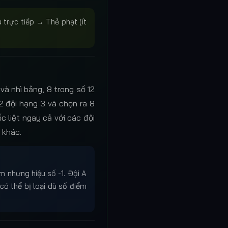
trực tiếp → Thẻ phạt (ít
à nhì bảng, 8 trong số 12
2 đội hạng 3 và chọn ra 8
 liệt ngay cả với các đội
 khác.
m nhưng hiệu số -1. Đội A
 có thể bị loại dù số điểm