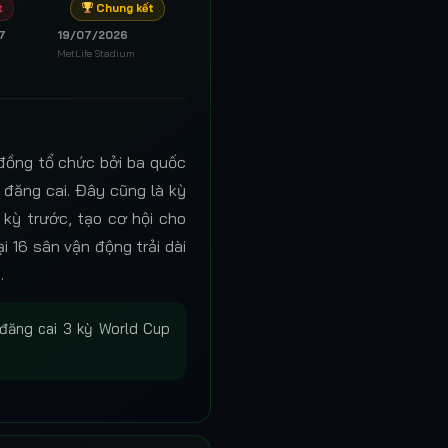
t
Chung kết
7
19/07/2026
MetLife Stadium
 đồng tổ chức bởi ba quốc
 đăng cai. Đây cũng là kỳ
 kỳ trước, tạo cơ hội cho
i 16 sân vận động trải dài
.
 đăng cai 3 kỳ World Cup