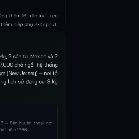
ng thêm 16 trận loại trực
 thêm hiệp phụ 2×15 phút,
ải qua tối đa 7 trận đấu —
Mỹ, 3 sân tại Mexico và 2
7.000 chỗ ngồi, hệ thống
ium (New Jersey) — nơi tổ
ng đá toàn cầu, đặc biệt
ng lịch sử đăng cai 3 kỳ
ó nhiều suất nhất với 16
đầu tiên châu Á có 8 suất
ong tương lai gần.
026
TĂNG
3 — Sân huyền thoại, nơi
úa” năm 1986.
+3