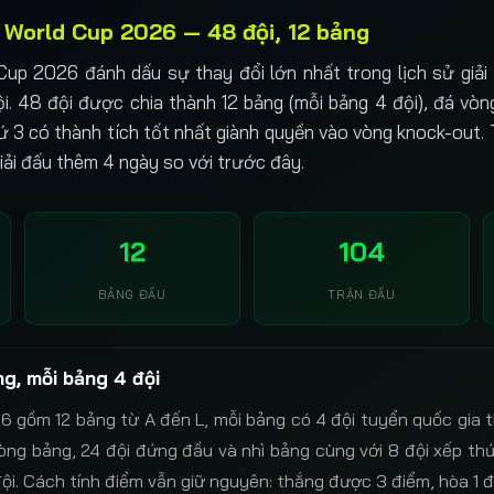
 World Cup 2026 — 48 đội, 12 bảng
Cup 2026 đánh dấu sự thay đổi lớn nhất trong lịch sử giải 
. 48 đội được chia thành 12 bảng (mỗi bảng 4 đội), đá vòn
ứ 3 có thành tích tốt nhất giành quyền vào vòng knock-out.
giải đấu thêm 4 ngày so với trước đây.
12
104
BẢNG ĐẤU
TRẬN ĐẤU
g, mỗi bảng 4 đội
 gồm 12 bảng từ A đến L, mỗi bảng có 4 đội tuyển quốc gia t
vòng bảng, 24 đội đứng đầu và nhì bảng cùng với 8 đội xếp th
ội. Cách tính điểm vẫn giữ nguyên: thắng được 3 điểm, hòa 1 đ