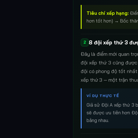
Tiêu chí xếp hạng:
Điểm
hơn tốt hơn) → Bốc thă
8 đội xếp thứ 3 đ
2
Đây là điểm mới quan trọ
đội xếp thứ 3 cũng được 
đội có phong độ tốt nhất
xếp thứ 3 — một trận thua
VÍ DỤ THỰC TẾ
Giả sử Đội A xếp thứ 3 b
sẽ được ưu tiên hơn Đội 
bằng nhau.