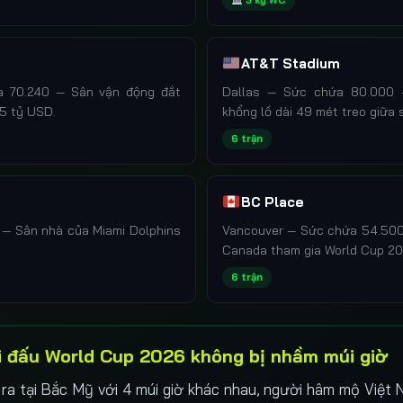
hâu Phi
5
9
hâu Á
4.5
8
AT&T Stadium
a 70.240 — Sân vận động đắt
Dallas — Sức chứa 80.000
am Mỹ
4.5
6
,5 tỷ USD.
khổng lồ dài 49 mét treo giữa 
ắc Mỹ
3.5
6 trận
6
hâu Đại Dương
0.5
1
BC Place
iên lục địa
2
2
 — Sân nhà của Miami Dolphins
Vancouver — Sức chứa 54.500
Canada tham gia World Cup 20
6 trận
g từ 32 lên 48 đội?
d Cup lên 48 đội được FIFA thông qua vào năm 2017 với mục
cơ hội cho nhiều quốc gia hơn được tham dự sân chơi lớn nhấ
i đấu World Cup 2026 không bị nhầm múi giờ
 châu lục như châu Á và châu Phi — nơi có hàng tỷ người h
ra tại Bắc Mỹ với 4 múi giờ khác nhau, người hâm mộ Việt
 đây rất hạn chế. Tuy nhiên, quyết định này cũng gây tranh