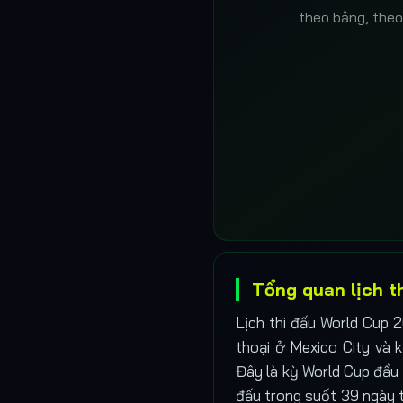
theo bảng, theo
Tổng quan lịch t
Lịch thi đấu World Cup 
thoại ở Mexico City và 
Đây là kỳ World Cup đầu 
đấu trong suốt 39 ngày t